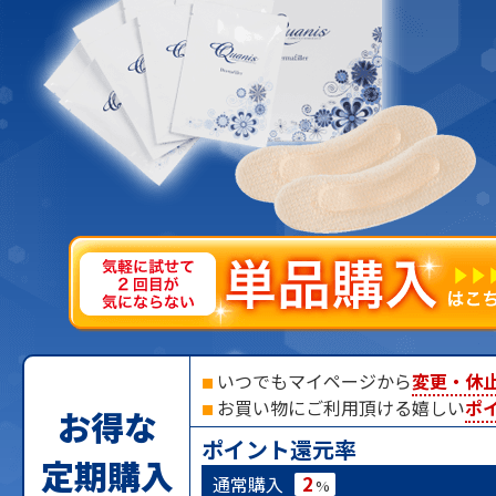
いつでもマイページから
変更・休
■
お買い物にご利用頂ける嬉しい
ポ
■
お得な
ポイント還元率
定期購入
2
通常購入
%