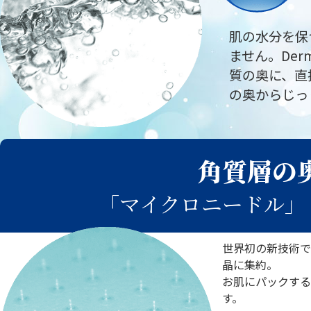
肌の水分を保
ません。Der
質の奥に、直
の奥からじっ
角質層の
「マイクロニードル」
世界初の新技術で
晶に集約。
お肌にパックする
す。