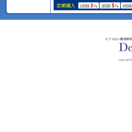
3
5
定期購入
1回目
%
2回目
%
3回目
ヒアルロン酸溶解型
Copyright(c