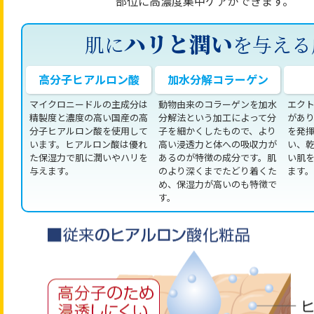
部位に高濃度集中ケアができます。
ハリと潤い
肌に
を与える
高分子ヒアルロン酸
加水分解コラーゲン
マイクロニードルの主成分は
動物由来のコラーゲンを加水
エク
精製度と濃度の高い国産の高
分解法という加工によって分
があ
分子ヒアルロン酸を使用して
子を細かくしたもので、より
を発
います。ヒアルロン酸は優れ
高い浸透力と体への吸収力が
い、
た保湿力で肌に潤いやハリを
あるのが特徴の成分です。肌
い肌
与えます。
のより深くまでたどり着くた
ます。
め、保湿力が高いのも特徴で
す。