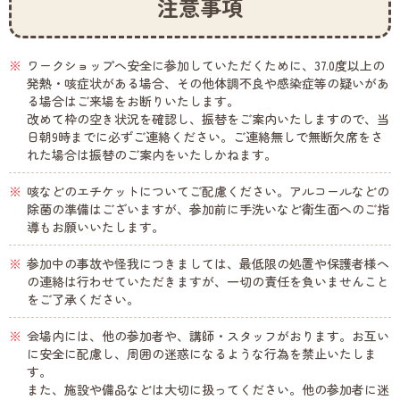
注意事項
ワークショップへ安全に参加していただくために、37.0度以上の
発熱・咳症状がある場合、その他体調不良や感染症等の疑いがあ
る場合はご来場をお断りいたします。
改めて枠の空き状況を確認し、振替をご案内いたしますので、当
日朝9時までに必ずご連絡ください。ご連絡無しで無断欠席をさ
れた場合は振替のご案内をいたしかねます。
咳などのエチケットについてご配慮ください。アルコールなどの
除菌の準備はございますが、参加前に手洗いなど衛生面へのご指
導もお願いいたします。
参加中の事故や怪我につきましては、最低限の処置や保護者様へ
の連絡は行わせていただきますが、一切の責任を負いませんこと
をご了承ください。
会場内には、他の参加者や、講師・スタッフがおります。お互い
に安全に配慮し、周囲の迷惑になるような行為を禁止いたしま
す。
また、施設や備品などは大切に扱ってください。他の参加者に迷