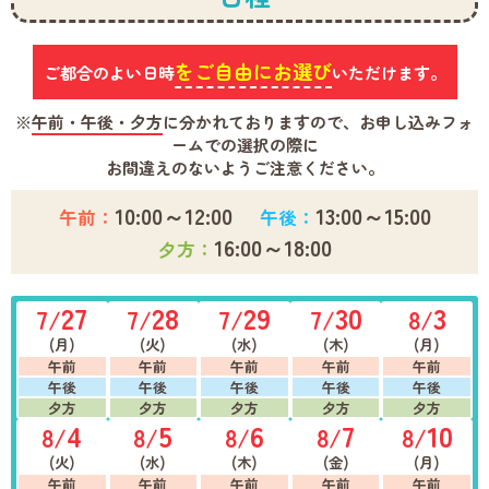
をご自由にお選び
ご都合のよい日時
いただけます。
※
午前・午後・夕方
に分かれておりますので、お申し込みフォ
ームでの選択の際に
お間違えのないようご注意ください。
10:00～12:00
13:00～15:00
午前：
午後：
16:00～18:00
夕方：
27
28
29
30
3
7/
7/
7/
7/
8/
(月)
(火)
(水)
(木)
(月)
午前
午前
午前
午前
午前
午後
午後
午後
午後
午後
夕方
夕方
夕方
夕方
夕方
4
5
6
7
10
8/
8/
8/
8/
8/
(火)
(水)
(木)
(金)
(月)
午前
午前
午前
午前
午前