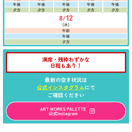
午後
午後
午後
午後
午後
夕方
夕方
夕方
夕方
夕方
12
8/
(水)
午前
午後
夕方
満席・残枠わずかな
日程もあり！
最新の空き状況は
公式インスタグラム
にて
ご確認ください
ART WORKS PALETTE
公式Instagram