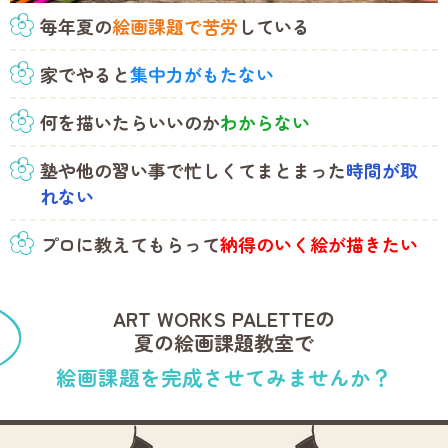
毎年夏の
絵画課題で苦労
している
家でやると
集中力がもたない
何を描いたらいいのか
わからない
塾や他の習い事で忙しくて
まとまった
時間が取
れない
プロに教えてもらって
納得のいく絵が描きたい
ART WORKS PALETTEの
に
夏の絵画課題教室で
絵画課題を完成させてみませんか？