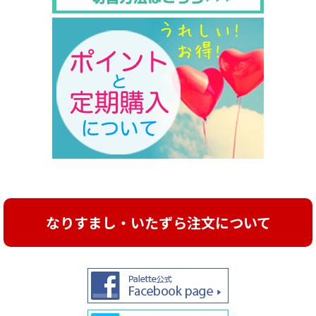
【重要】クレジットカード本人認証サービス「EMV 3-Dセキ
ュア(3Dセキュア2.0)」導入のお知らせ
クレジットカード決済時の本人認証サービス「EMV 3-Dセキュア
(3Dセキュア2.0)」を導入いたしました。
それに伴い、クレジットカード決済時に、クレジットカードの登
録情報に加え、クレジットカード会社が必要と判断した場合の
み、ワンタイムパスワードなどの追加認証が必要になります。
なお、追加認証の方法は、カード発行会社によって異なります。
決済画面の案内に従い、ワンタイムパスワードの入力や認証を行
っていただきますようお願い申し上げます。
これからも、より安全なサービスを提供し、ご満足いただけるよ
う取り組んでまいりますので、引き続きご愛顧賜りますよう、よ
ろしくお願い申し上げます。
なりすまし・いたずら注文について
2024年12月02日
冬季休業期間のご案内
誠に勝手ながら下記期間を冬季休業期間とさせて頂きます。
冬季休業期間:2024年12月28日(土)～2025年1月5日(日)