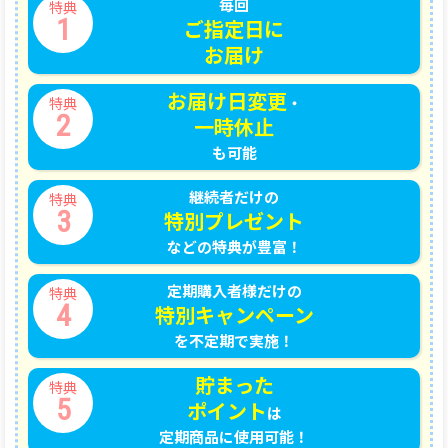
毎回
特典
1
ご指定日に
お届け
お届け日変更
・
特典
2
一時休止
も可能
継続者だけの
特典
3
特別プレゼント
などの特典が豊富！
定期購入者様だけの
特典
4
特別キャンペーン
を不定期で実施！
貯まった
特典
5
ポイント
は
定期商品に使用可能！