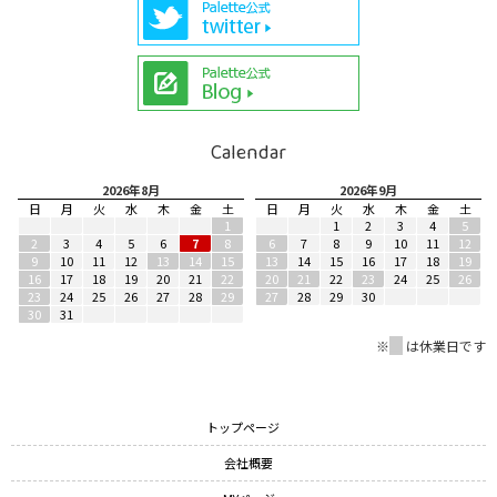
冬季休業中にご購入頂きました商品(定期購入商品含む)の発送及
びお問合せに関しましては2025年1月6日以降に順次対応させて頂
きます。
お客様へはご不便をお掛け致しますが、何卒ご了承賜りますよう
お願い申し上げます。
Calendar
尚、12月26日までにご注文頂きました商品に関しては12月27日
2026年8月
2026年9月
に発送させて頂きます。
日
月
火
水
木
金
土
日
月
火
水
木
金
土
※ご注文頂いた商品によっては2025年1月6日以降の発送になるこ
1
1
2
3
4
5
2
3
4
5
6
7
8
6
7
8
9
10
11
12
ともございますので、ご了承ください。
9
10
11
12
13
14
15
13
14
15
16
17
18
19
16
17
18
19
20
21
22
20
21
22
23
24
25
26
23
24
25
26
27
28
29
27
28
29
30
30
31
2024年08月05日
2024年夏季休業期間のお知らせ
※
■
は休業日です
誠に勝手ながら下記期間を夏季休業期間とさせて頂きます。
夏季休業期間:2024年8月10日(土)～8月14日(水)
トップページ
会社概要
夏季休業中にご購入頂きました商品(定期購入商品含む)及びお問