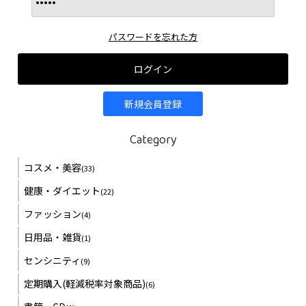
GW期間:2026年5月2日(土)～6日(水)
上記期間中にご注文頂いた商品につきましては5月7日以降に順次
パスワードを忘れた方
行わせて頂きます。
尚、商品によっては5月7日以降の発送となる場合もございますの
ログイン
で、ご了承ください。
新規会員登録
2025年12月11日
冬季休業期間のご案内
Category
誠に勝手ながら下記期間を冬季休業期間とさせて頂きます。
コスメ・美容
(33)
冬季休業期間:2025年12月27日(土)～2026年1月4日(日)
健康・ダイエット
(22)
冬季休業中にご購入頂きました商品(定期購入商品含む)の発送及
ファッション
(4)
びお問合せに関しましては2026年1月5日以降に順次対応させて頂
きます。
日用品・雑貨
(1)
お客様へはご不便をお掛け致しますが、何卒ご了承賜りますよう
センシニティ
(9)
お願い申し上げます。
定期購入(軽減税率対象商品)
(6)
尚、12月25日までにご注文頂きました商品に関しては12月26日