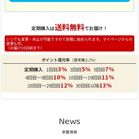
送料無料
定期購入は
でお届け！
いつでも変更・休止が可能ですので気軽に始められます。マイページからの
変更も可。
（お届け10日前まで）
ポイント還元率
（通常購入2%）
3%
5%
7%
定期購入
1回目
2回目
3回目
10%
11%
4回目～9回目
10回目～19回目
12%
13%
20回目～29回目
30回目以降
News
新着情報