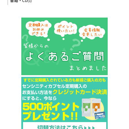
書籍・CD
(1)
に発送させて頂きます。
※ご注文頂いた商品によっては2026年1月5日以降の発送になるこ
ともございますので、ご了承ください。
2025年07月23日
2025年夏季休業期間のお知らせ
誠に勝手ながら下記期間を夏季休業期間とさせて頂きます。
夏季休業期間:2025年8月13日(水)～8月14日(木)
夏季休業中にご購入頂きました商品(定期購入商品含む)及びお問
合せに関しましては2025年8月15日以降に順次行わせて頂きま
す。
お客様へはご不便をお掛け致しますが、何卒ご了承賜りますよう
お願い申し上げます。
※商品によっては2025年8月18日以降の発送になることもござい
ますので、ご了承ください。
2025年03月21日