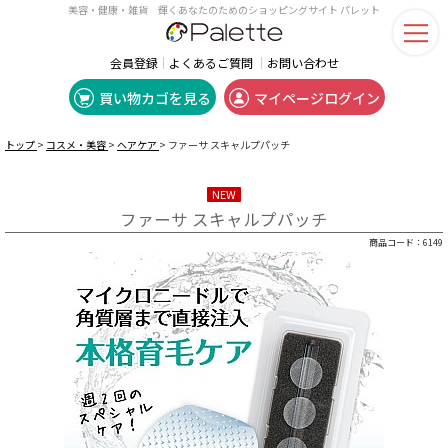
美容・健康・雑貨 輝くあなたのためのショッピングサイト パレット
会員登録
よくあるご質問
お問い合わせ
買い物カゴを見る
マイページログイン
トップ
>
コスメ・美容
>
ヘアケア
>
ファーサ スキャルプパッチ
NEW
ファーサ スキャルプパッチ
商品コード：
6149