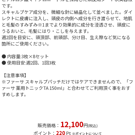
です。
スキャルプケア成分を、微細な針に結晶化して並べました。ダイ
レクトに皮膚に注入し、頭皮の内側へ成分を行き渡らせて、地肌
と毛髪のすみずみ※1までより効果的に成分を浸透させ、頭皮に
うるおいと、毛髪にはり・こしを与えます。
週2回を目安に、頭頂部、前頭部、分け目、生え際など気になる
箇所にご使用ください。
● 内容量:3枚×8セット
● 使用目安:週2回、1回3枚
【注意事項】
※ファーサ スキャルプパッチだけではケアできませんので、「フ
ァーサ 薬用トニックTA 150ml」と合わせてご利用頂く事をおす
すめします。
12,100
販売価格：
円
(税込)
220
ポイント：
Pt
※ポイントについて