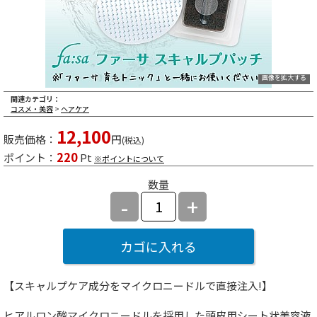
画像を拡大する
関連カテゴリ：
コスメ・美容
>
ヘアケア
12,100
販売価格：
円
(税込)
220
ポイント：
Pt
※ポイントについて
数量
-
+
カゴに入れる
【スキャルプケア成分をマイクロニードルで直接注入!】
ヒアルロン酸マイクロニードルを採用した頭皮用シート状美容液